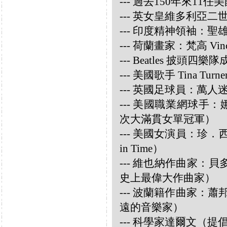
--- 過去150年來1
--- 英女皇維多利亞
--- 印度精神領袖：聖雄甘地
--- 荷蘭畫家：梵高 Vincen
--- Beatles 披頭四樂隊成員
--- 美國歌手 Tina Turne
--- 英國足球員：萬人迷大衛
--- 美國職業網球手：娜華締
次大滿貫女單冠軍）
--- 美國女演員：珍．西摩兒
in Time）
--- 維也納作曲家：貝多芬 
史上最偉大作曲家）
--- 波蘭籍作曲家：蕭邦 
遠的音樂家）
--- 科學家達爾文（