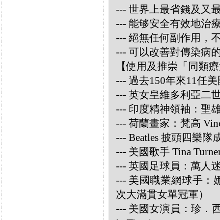
--- 世界上最省錢及
--- 能够安全有效地
--- 絕無任何副作用
--- 可以改善對傳染病
【使用及推崇「同類療
--- 過去150年來1
--- 英女皇維多利亞
--- 印度精神領袖：聖雄甘地
--- 荷蘭畫家：梵高 Vincen
--- Beatles 披頭四樂隊成員
--- 美國歌手 Tina Turne
--- 英國足球員：萬人迷大衛
--- 美國職業網球手：娜華締
次大滿貫女單冠軍）
--- 美國女演員：珍．西摩兒