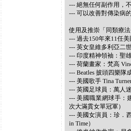
--- 絕無任何副作用
--- 可以改善對傳染病
使用及推崇「同類療法
--- 過去150年來1
--- 英女皇維多利亞
--- 印度精神領袖：聖雄甘地
--- 荷蘭畫家：梵高 Vincen
--- Beatles 披頭四樂隊成員
--- 美國歌手 Tina Turne
--- 英國足球員：萬人迷大衛
--- 美國職業網球手：娜華締
次大滿貫女單冠軍）
--- 美國女演員：珍．西摩兒
in Time）