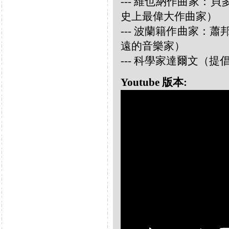
--- 維也納作曲家：貝多芬 
史上最偉大作曲家）
--- 波蘭籍作曲家：蕭邦 
遠的音樂家）
--- 科學家達爾文（
Youtube 版本: