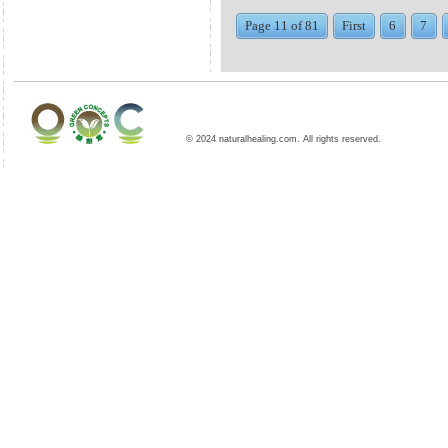
Page 11 of 81
First
6
7
© 2024 naturalhealing.com. All rights reserved.