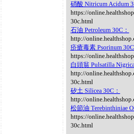
硝酸 Nitricum Acidum 
https://online.healthsho
30c.html
石油 Petroleum 30C：
http://online.healthsho
疥瘡毒素 Psorinum 30
https://online.healthsh
白頭翁 Pulsatilla Nigri
http://online.healthshop.
30c.html
矽土 Silicea 30C：
http://online.healthshop
松節油 Terebinthiniae 
https://online.healthsho
30c.html