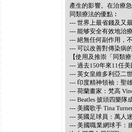
產生的影響。在治療急
同類療法的優點︰
--- 世界上最省錢及
--- 能够安全有效地
--- 絕無任何副作用
--- 可以改善對傳染病
【使用及推崇「同類療
--- 過去150年來1
--- 英女皇維多利亞
--- 印度精神領袖：聖雄甘地
--- 荷蘭畫家：梵高 Vincen
--- Beatles 披頭四樂隊成員
--- 美國歌手 Tina Turne
--- 英國足球員：萬人迷大衛
--- 美國職業網球手：娜華締