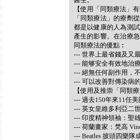
醫生。
【使用「同類療法」有
「同類療法」的療劑從
都是以健康的人為測試
產生的影響。在治療急
同類療法的優點︰
--- 世界上最省錢及
--- 能够安全有效地
--- 絕無任何副作用
--- 可以改善對傳染病
【使用及推崇「同類療
--- 過去150年來1
--- 英女皇維多利亞
--- 印度精神領袖：聖雄甘地
--- 荷蘭畫家：梵高 Vincen
--- Beatles 披頭四樂隊成員