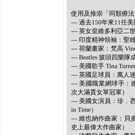
使用及推崇「同類療法
--- 過去150年來1
--- 英女皇維多利亞
--- 印度精神領袖：聖雄甘地
--- 荷蘭畫家：梵高 Vincen
--- Beatles 披頭四樂隊成員
--- 美國歌手 Tina Turne
--- 英國足球員：萬人迷大衛
--- 美國職業網球手：娜華締
次大滿貫女單冠軍）
--- 美國女演員：珍．西摩兒
in Time）
--- 維也納作曲家：貝多芬 
史上最偉大作曲家）