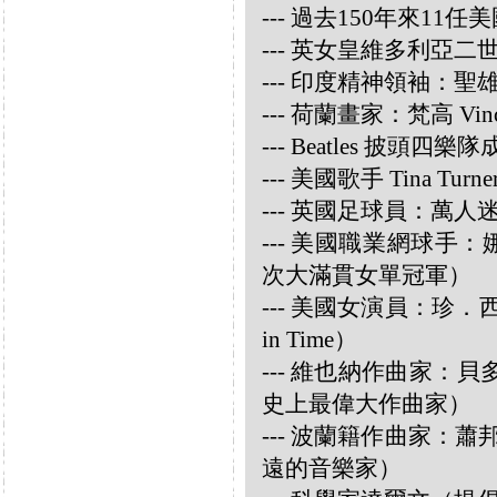
--- 過去150年來1
--- 英女皇維多利亞
--- 印度精神領袖：聖雄甘地
--- 荷蘭畫家：梵高 Vincen
--- Beatles 披頭四樂隊成員
--- 美國歌手 Tina Turne
--- 英國足球員：萬人迷大衛
--- 美國職業網球手：娜華締
次大滿貫女單冠軍）
--- 美國女演員：珍．西摩兒
in Time）
--- 維也納作曲家：貝多芬 
史上最偉大作曲家）
--- 波蘭籍作曲家：蕭邦 
遠的音樂家）