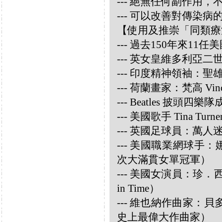
--- 絕無任何副作用
--- 可以改善對傳染病
【使用及推崇「同類療
--- 過去150年來1
--- 英女皇維多利亞
--- 印度精神領袖：聖雄甘地
--- 荷蘭畫家：梵高 Vincen
--- Beatles 披頭四樂隊成員
--- 美國歌手 Tina Turne
--- 英國足球員：萬人迷大衛
--- 美國職業網球手：娜華締
次大滿貫女單冠軍）
--- 美國女演員：珍．西摩兒
in Time）
--- 維也納作曲家：貝多芬 
史上最偉大作曲家）