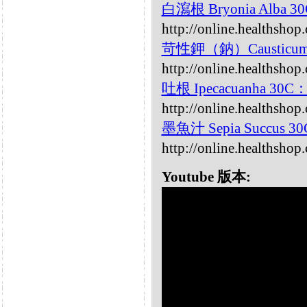
白瀉根 Bryonia Alba 3
http://online.healthshop
苛性鉀（鈉）Causticum
http://online.healthshop
吐根 Ipecacuanha 30C
http://online.healthsho
墨魚汁 Sepia Succus 3
http://online.healthshop
Youtube 版本: