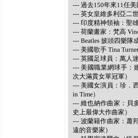
--- 過去150年來1
--- 英女皇維多利亞
--- 印度精神領袖：聖雄甘地
--- 荷蘭畫家：梵高 Vincen
--- Beatles 披頭四樂隊成員
--- 美國歌手 Tina Turne
--- 英國足球員：萬人迷大衛
--- 美國職業網球手：娜華締
次大滿貫女單冠軍）
--- 美國女演員：珍．西摩兒
in Time）
--- 維也納作曲家：貝多芬 
史上最偉大作曲家）
--- 波蘭籍作曲家：蕭邦 
遠的音樂家）