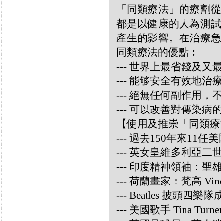
「同類療法」的療劑從
都是以健康的人為測試
產生的影響。在治療急
同類療法的優點︰
--- 世界上最省錢及
--- 能够安全有效地
--- 絕無任何副作用
--- 可以改善對傳染病
【使用及推崇「同類療
--- 過去150年來1
--- 英女皇維多利亞
--- 印度精神領袖：聖雄甘地
--- 荷蘭畫家：梵高 Vincen
--- Beatles 披頭四樂隊成員
--- 美國歌手 Tina Turne