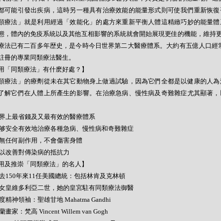
都可能引發出疾病，這時另一種具有治療效能的能量形式則可使我們重新恢復
類療法」就是利用經過「效能化」的處方來重新平衡人體這精緻巧妙的能量體
態，體內的免疫系統以及其他互相影響的系統就會開始展現更佳的機能，維持
療法已有二百多年歴史，是今時今日世界第二大醫療體系。大約有五億人口經常
註冊的專業同類療法醫生。
用「同類療法」有什麽好處？】
類療法」的療劑從未在其它動物身上做過試驗，因為它們全都是以健康的人為
了解它們在人體上所產生的影響。在治療急病、慢性病及奇難雜症尤其顯著，
- 世界上最省錢及又最有效的醫療體系
- 能够安全有效地治療各種急病、慢性病和奇難雜症
- 絕無任何副作用，不會傷害身體
- 可以改善對傳染病的抵抗力
用及推崇「同類療法」的名人】
- 過去150年來11任美國總統：包括林肯及克林頓
- 英女皇維多利亞二世，她的皇宮駐有同類療法御醫
 印度精神領袖：聖雄甘地 Mahatma Gandhi
荷蘭畫家：梵高 Vincent Willem van Gogh