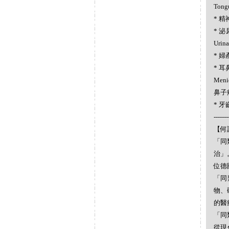
Tong
* 精神
* 泌
Urin
* 婦產
* 耳
Menie
鼻子疼
* 牙齒
-------
【何謂
「同
治」
位德
「同
物、
的醫
「同
從現