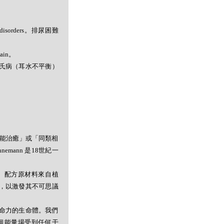
 disorders。排尿困難
ain。
g。美尼爾氏病（耳水不平衡）
者能治癒」或「同類相
mann 是18世紀一
。配方原材料來自植
，以激發其不可思議
命力的生命體。我們
個能量場受到任何干