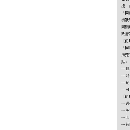
擾，
「同
衡狀
同類
政府
【使
「同
清楚
點︰
--
--
--
--
【使
--
--
---
--- 