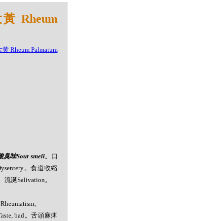
黃 Rheum
酸臭味Sour smell
。口
疾Dysentery。食道收縮
。流涎Salivation。
病Rheumatism。
Taste, bad。舌頭麻痺