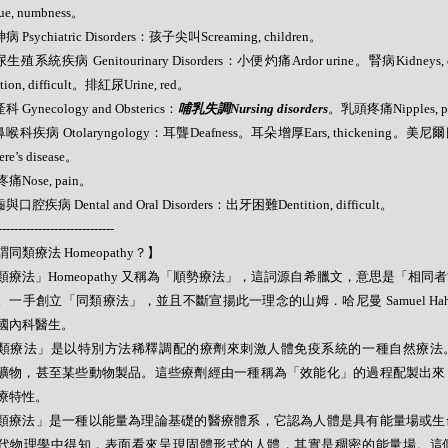
ue, numbness。
病 Psychiatric Disorders：孩子尖叫Screaming, children。
尿生殖系統疾病 Genitourinary Disorders：小便灼痛Ardor urine。腎病Kidneys,
ation, difficult。排紅尿Urine, red。
科 Gynecology and Obsterics：
哺乳失調Nursing disorders
。乳頭疼痛Nipples, p
鼻喉科疾病 Otolaryngology：耳聾Deafness。耳朵增厚Ears, thickenin
re’s disease。
痛Nose, pain。
與口腔疾病 Dental and Oral Disorders：出牙困難Dentition, difficult。
-----------------------------
同類療法 Homeopathy？】
類療法」Homeopathy 又稱為「順勢療法」，這詞源自希臘文，意思是「相同
。一手創立「同類療法」，並且不斷宣揚此一理念的山姆．哈尼曼 Samuel Hahne
國內科醫生。
類療法」是以特別方法稀釋調配的療劑來刺激人體免疫系統的一種自然療法
礦物，甚至某些動物製品。這些療劑經由一種稱為「效能化」的過程配製出來
療特性。
類療法」是一種以能量為理論基礎的醫療體系，它認為人體是具有能量場或生
代物理學中得知，表面看來呈現固體形式的人體，其實是稠密的能量場。這