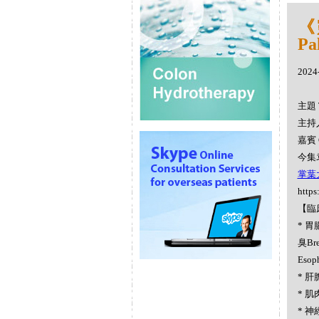
《
Pa
2024
主題 
主持人
嘉賓 
今集
掌葉大
https
【臨
* 胃腸
臭Br
Esop
* 肝膽
* 肌肉
* 神