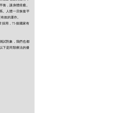
平衡，讓身體痊癒。
系。人體一旦恢復平
更有效的運作。
採用，75 個國家有
測試對象，我們也都
以下是同類療法的優