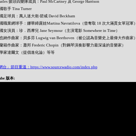
Beatles 披頭四樂隊成員：Paul McCartney 及 George Harrison
美國歌手 Tina Turner
 英國足球員：萬人迷大衛‧碧咸 David Beckham
 美國職業網球手：娜華締露娃Martina Navratilova（曾奪取 18 次大滿貫女單冠軍
 美國女演員：珍．西摩兒 Jane Seymour（主演電影 Somewhere in Time）
 維也納作曲家：貝多芬 Lugwig van Beethoven（被公認為音樂史上最偉大作曲家
 波蘭籍作曲家：蕭邦 Frederic Chopin（對鋼琴演奏影響力最深遠的音樂家）
- 科學家達爾文（提倡進化論）等等
」節目重溫：https://www.sourcewadio.com/index.php
ube 版本: