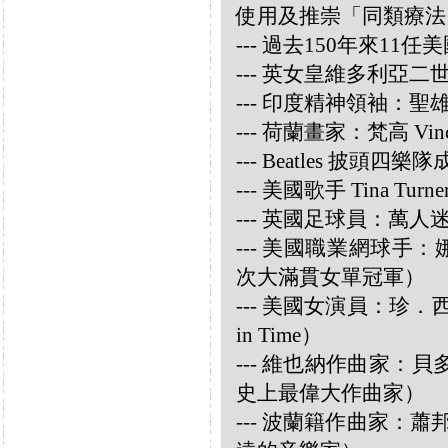
使用及推崇「同類療法
--- 過去150年來1
--- 英女皇維多利亞
--- 印度精神領袖：聖雄甘地
--- 荷蘭畫家：梵高 Vincen
--- Beatles 披頭四樂隊成員
--- 美國歌手 Tina Turne
--- 英國足球員：萬人迷大衛
--- 美國職業網球手：娜華締
次大滿貫女單冠軍）
--- 美國女演員：珍．西摩兒
in Time）
--- 維也納作曲家：貝多芬 
史上最偉大作曲家）
--- 波蘭籍作曲家：蕭邦 