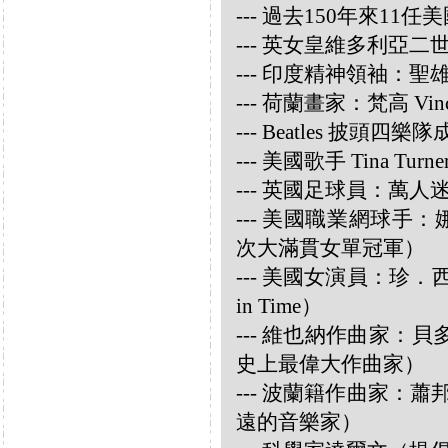
--- 過去150年來1
--- 英女皇維多利亞
--- 印度精神領袖：聖雄甘地
--- 荷蘭畫家：梵高 Vincen
--- Beatles 披頭四樂隊成員
--- 美國歌手 Tina Turne
--- 英國足球員：萬人迷大衛
--- 美國職業網球手：娜華締
次大滿貫女單冠軍）
--- 美國女演員：珍．西摩兒
in Time）
--- 維也納作曲家：貝多芬 
史上最偉大作曲家）
--- 波蘭籍作曲家：蕭邦 
遠的音樂家）