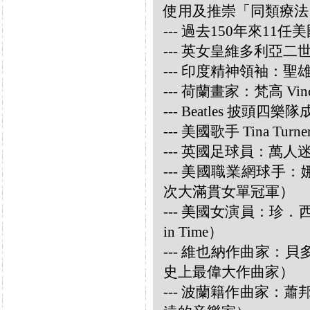
使用及推崇「同類療法
--- 過去150年來1
--- 英女皇維多利亞
--- 印度精神領袖：聖雄甘地
--- 荷蘭畫家：梵高 Vincen
--- Beatles 披頭四樂隊成員
--- 美國歌手 Tina Turne
--- 英國足球員：萬人迷大衛
--- 美國職業網球手：娜華締
次大滿貫女單冠軍）
--- 美國女演員：珍．西摩兒
in Time）
--- 維也納作曲家：貝多芬 
史上最偉大作曲家）
--- 波蘭籍作曲家：蕭邦 