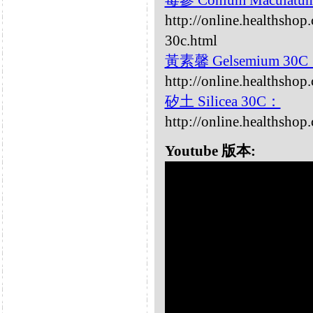
毒參 Conium Maculatu
http://online.healthsho
30c.html
黃素馨 Gelsemium 30
http://online.healthsho
矽土 Silicea 30C：
http://online.healthshop
Youtube 版本: