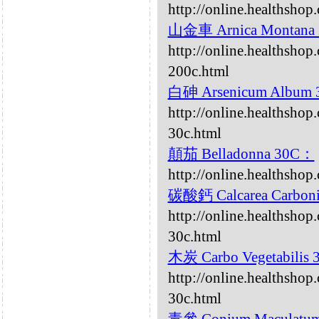
http://online.healthsho
山金車 Arnica Montana
http://online.healthshop
200c.html
白砷 Arsenicum Album
http://online.healthsho
30c.html
顛茄 Belladonna 30C：
http://online.healthsho
碳酸鈣 Calcarea Carbon
http://online.healthshop
30c.html
木炭 Carbo Vegetabilis
http://online.healthshop
30c.html