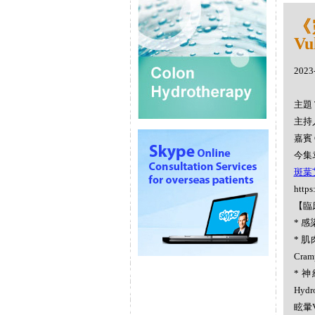
《
Vu
2023
主題 
主持人
嘉賓 
今集袁
斑葉艾草
https
【臨
* 感染
* 肌
Cra
* 神
Hydr
眩暈V