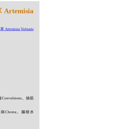
temisia
抽搐Convulsions。抽筋
蹈病Chorea。腦積水