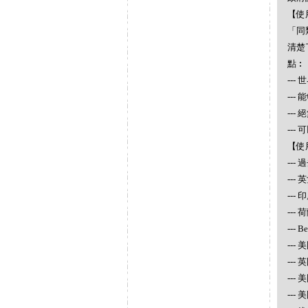
【使
「同
清楚
點︰
--
--
--
--
【使
--
--
---
--- 
--- 
--- 
---
---
---