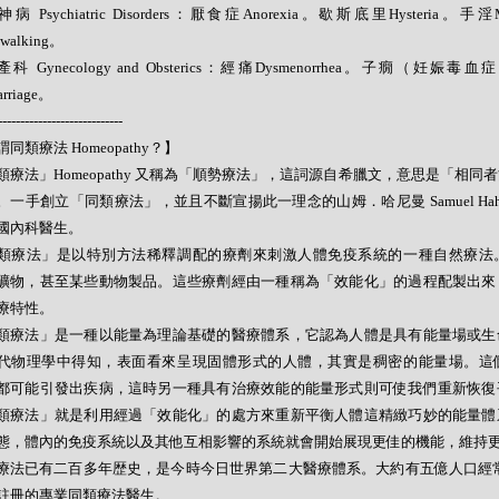
神病 Psychiatric Disorders：厭食症Anorexia。歇斯底里Hysteria。手淫M
pwalking。
產科 Gynecology and Obsterics：經痛Dysmenorrhea。子癇（妊娠毒血
arriage。
----------------------------
同類療法 Homeopathy？】
類療法」Homeopathy 又稱為「順勢療法」，這詞源自希臘文，意思是「相同
。一手創立「同類療法」，並且不斷宣揚此一理念的山姆．哈尼曼 Samuel Hahne
國內科醫生。
類療法」是以特別方法稀釋調配的療劑來刺激人體免疫系統的一種自然療法
礦物，甚至某些動物製品。這些療劑經由一種稱為「效能化」的過程配製出來
療特性。
類療法」是一種以能量為理論基礎的醫療體系，它認為人體是具有能量場或生
代物理學中得知，表面看來呈現固體形式的人體，其實是稠密的能量場。這
都可能引發出疾病，這時另一種具有治療效能的能量形式則可使我們重新恢復
類療法」就是利用經過「效能化」的處方來重新平衡人體這精緻巧妙的能量體
態，體內的免疫系統以及其他互相影響的系統就會開始展現更佳的機能，維持
療法已有二百多年歴史，是今時今日世界第二大醫療體系。大約有五億人口經常
註冊的專業同類療法醫生。