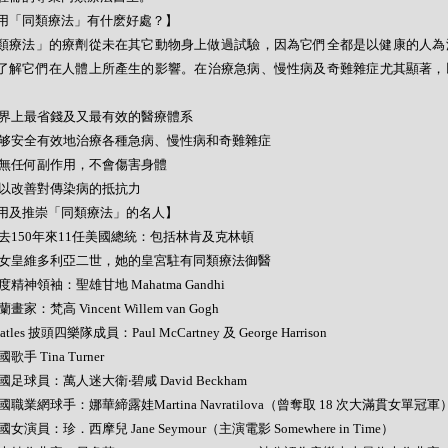
用「同類療法」有什麽好處？】
類療法」的療劑從未在其它動物身上做過試驗，因為它們全都是以健康的人為
了解它們在人體上所產生的影響。在治療急病、慢性病及奇難雜症尤其顯著，
- 世界上最省錢及又最有效的醫療體系
- 能够安全有效地治療各種急病、慢性病和奇難雜症
- 絕無任何副作用，不會傷害身體
- 可以改善對傳染病的抵抗力
用及推崇「同類療法」的名人】
- 過去150年來11任美國總統：包括林肯及克林頓
- 英女皇維多利亞二世，她的皇宮駐有同類療法御醫
 印度精神領袖：聖雄甘地 Mahatma Gandhi
荷蘭畫家：梵高 Vincent Willem van Gogh
Beatles 披頭四樂隊成員：Paul McCartney 及 George Harrison
美國歌手 Tina Turner
 英國足球員：萬人迷大衛‧碧咸 David Beckham
 美國職業網球手：娜華締露娃Martina Navratilova（曾奪取 18 次大滿貫女單冠軍
 美國女演員：珍．西摩兒 Jane Seymour（主演電影 Somewhere in Time）