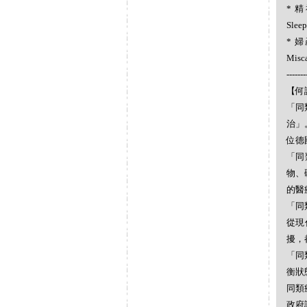
* 精
Slee
* 婦
Misc
-------
【何謂
「同
治」
位德
「同
物、
的醫
「同
從現
擾，
「同
衡狀
同類
政府