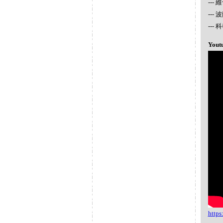
---
---
--
Yout
http