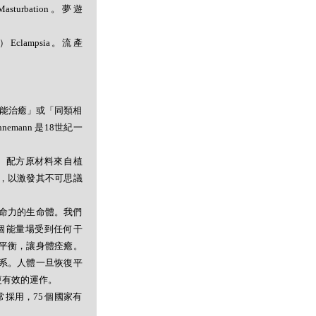
asturbation。夢遊
症）Eclampsia。流產
者能治癒」或「同類相
mann 是18世紀一
。配方原材料來自植
，以激發其不可思議
命力的生命體。我們
個能量場受到任何干
平衡，讓身體痊癒。
系。人體一旦恢復平
更有效的運作。
採用，75 個國家有