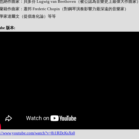
 維也納作曲家：貝多芬 Lugwig van Beethoven（被公認為音樂史上最偉大作曲家
 波蘭籍作曲家：蕭邦 Frederic Chopin（對鋼琴演奏影響力最深遠的音樂家）
- 科學家達爾文（提倡進化論）等等
ube 版本:
s://www.youtube.com/watch?v=8i1RDcKsXs0