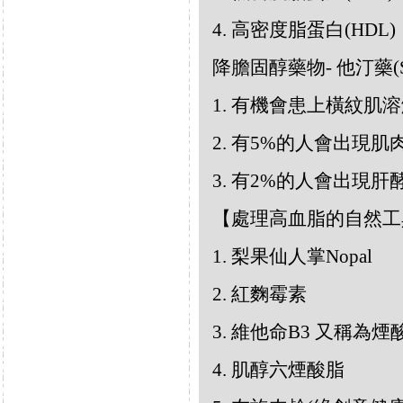
4. 高密度脂蛋白(HDL)
降膽固醇藥物- 他汀藥(St
1. 有機會患上橫紋肌
2. 有5%的人會出現
3. 有2%的人會出現肝
【處理高血脂的自然工
1. 梨果仙人掌Nopal
2. 紅麴霉素
3. 維他命B3 又稱為煙酸N
4. 肌醇六煙酸脂