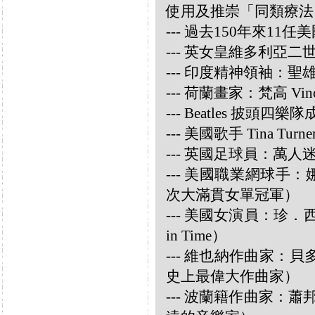
使用及推崇「同類療法
--- 過去150年來1
--- 英女皇維多利亞
--- 印度精神領袖：聖雄甘地
--- 荷蘭畫家：梵高 Vincen
--- Beatles 披頭四樂隊成員
--- 美國歌手 Tina Turne
--- 英國足球員：萬人迷大衛
--- 美國職業網球手：娜華締
次大滿貫女單冠軍）
--- 美國女演員：珍．西摩兒
in Time）
--- 維也納作曲家：貝多芬 
史上最偉大作曲家）
--- 波蘭籍作曲家：蕭邦 