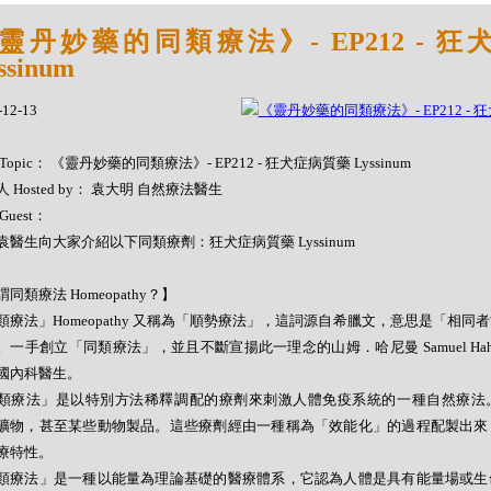
靈丹妙藥的同類療法》- EP212 - 
ssinum
-12-13
Topic： 《靈丹妙藥的同類療法》- EP212 - 狂犬症病質藥 Lyssinum
 Hosted by： 袁大明 自然療法醫生
Guest：
袁醫生向大家介紹以下同類療劑：狂犬症病質藥 Lyssinum
同類療法 Homeopathy？】
類療法」Homeopathy 又稱為「順勢療法」，這詞源自希臘文，意思是「相同
。一手創立「同類療法」，並且不斷宣揚此一理念的山姆．哈尼曼 Samuel Hahne
國內科醫生。
類療法」是以特別方法稀釋調配的療劑來刺激人體免疫系統的一種自然療法
礦物，甚至某些動物製品。這些療劑經由一種稱為「效能化」的過程配製出來
療特性。
類療法」是一種以能量為理論基礎的醫療體系，它認為人體是具有能量場或生