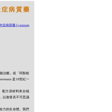
狂犬症病質藥
者能治癒」或「同類相
mann 是18世紀一
。配方原材料來自植
，以激發其不可思議
命力的生命體。我們