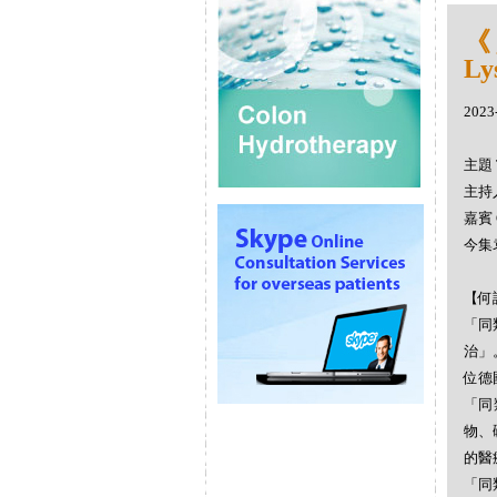
《
Ly
2023
主題 
主持人
嘉賓 
今集
【何謂
「同
治」
位德
「同
物、
的醫
「同