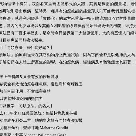
代物理學中得知，表面看來呈現固體形式的人體，其實是稠密的能量場。這
都可能引發出疾病，這時另一種具有治療效能的能量形式則可使我們重新恢復
類療法」就是利用經過「效能化」的處方來重新平衡人體這精緻巧妙的能量體
態，體內的免疫系統以及其他互相影響的系統就會開始展現更佳的機能，維持
療法已有二百多年歴史，是今時今日世界第二大醫療體系。大約有五億人口經常
註冊的專業同類療法醫生。
用「同類療法」有什麽好處？】
類療法」的療劑從未在其它動物身上做過試驗，因為它們全都是以健康的人為
了解它們在人體上所產生的影響。在治療急病、慢性病及奇難雜症尤其顯著，
- 世界上最省錢及又最有效的醫療體系
- 能够安全有效地治療各種急病、慢性病和奇難雜症
- 絕無任何副作用，不會傷害身體
- 可以改善對傳染病的抵抗力
用及推崇「同類療法」的名人】
- 過去150年來11任美國總統：包括林肯及克林頓
- 英女皇維多利亞二世，她的皇宮駐有同類療法御醫
 印度精神領袖：聖雄甘地 Mahatma Gandhi
荷蘭畫家：梵高 Vincent Willem van Gogh