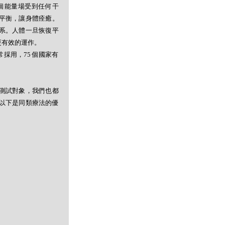
個能量場受到任何干
平衡，讓身體痊癒。
系。人體一旦恢復平
更有效的運作。
採用，75 個國家有
測試對象，我們也都
以下是同類療法的優