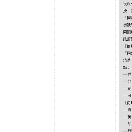
從現
擾，
「同
衡狀
同類
政府
【使
「同
清楚
點︰
--
--
--
--
【使
--
--
---
--- 