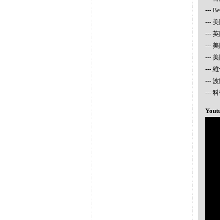
--- 
--- 
---
---
---
---
---
--
Yout