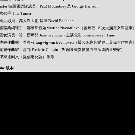
Beatles 披頭四樂隊成員：Paul McCartney 及 George Harrison
美國歌手 Tina Turner
 英國足球員：萬人迷大衛‧碧咸 David Beckham
 美國職業網球手：娜華締露娃Martina Navratilova（曾奪取 18 次大滿貫女單冠軍
 美國女演員：珍．西摩兒 Jane Seymour（主演電影 Somewhere in Time）
 維也納作曲家：貝多芬 Lugwig van Beethoven（被公認為音樂史上最偉大作曲家
 波蘭籍作曲家：蕭邦 Frederic Chopin（對鋼琴演奏影響力最深遠的音樂家）
- 科學家達爾文（提倡進化論）等等
ube 版本: