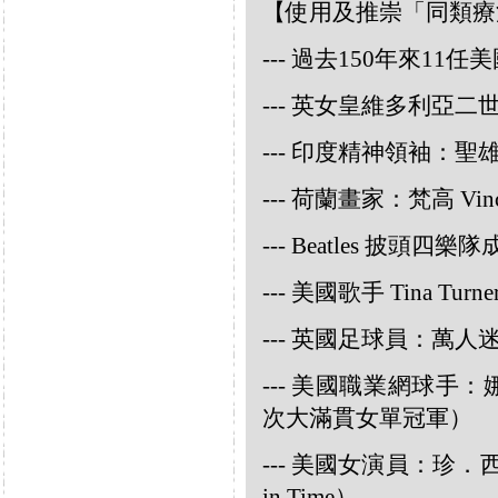
【使用及推崇「同類療
--- 過去150年來1
--- 英女皇維多利亞
--- 印度精神領袖：聖雄甘地
--- 荷蘭畫家：梵高 Vincen
--- Beatles 披頭四樂隊成員
--- 美國歌手 Tina Turne
--- 英國足球員：萬人迷大衛
--- 美國職業網球手：娜華締
次大滿貫女單冠軍）
--- 美國女演員：珍．西摩兒
in Time）