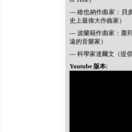
--- 維也納作曲家：貝多芬 
史上最偉大作曲家）
--- 波蘭籍作曲家：蕭邦 
遠的音樂家）
--- 科學家達爾文（
Youtube 版本: