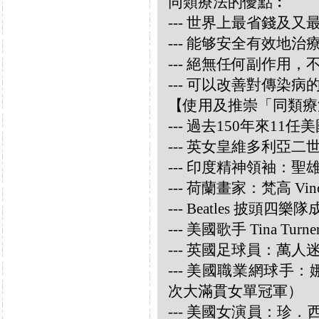
同類療法的優點︰
--- 世界上最省錢及
--- 能够安全有效地
--- 絕無任何副作用
--- 可以改善對傳染病
【使用及推崇「同類療
--- 過去150年來1
--- 英女皇維多利亞
--- 印度精神領袖：聖雄甘地
--- 荷蘭畫家：梵高 Vincen
--- Beatles 披頭四樂隊成員
--- 美國歌手 Tina Turne
--- 英國足球員：萬人迷大衛
--- 美國職業網球手：娜華締
次大滿貫女單冠軍）
--- 美國女演員：珍．西摩兒