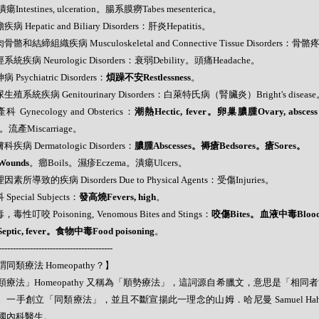
Intestines, ulceration。腸系膜癆Tabes mesenterica。
疾病 Hepatic and Biliary Disorders：肝炎Hepatitis。
骨骼和結締組織疾病 Musculoskeletal and Connective Tissue Disorders：骨骼疼
系統疾病 Neurologic Disorders：衰弱Debility。頭痛Headache。
病 Psychiatric Disorders：
煩躁不安Restlessness
。
尿生殖系統疾病 Genitourinary Disorders：白萊特氏病（腎臟炎）Bright's diseas
科 Gynecology and Obsterics：
潮熱Hectic, fever。卵巢膿腫Ovary, absces
。流產Miscarriage。
科疾病 Dermatologic Disorders：
膿腫Abscesses。褥瘡Bedsores。瘡Sores。
ounds
。癤Boils。濕疹Eczema。潰瘍Ulcers。
因素所導致的疾病 Disorders Due to Physical Agents：受傷Injuries。
 Special Subjects：
發高燒Fevers, high
。
，毒性叮咬 Poisoning, Venomous Bites and Stings：
咬傷Bites。血液中毒Blood,
ptic, fever。食物中毒Food poisoning
。
----------------------------------------
同類療法 Homeopathy？】
類療法」Homeopathy 又稱為「順勢療法」，這詞源自希臘文，意思是「相同
。一手創立「同類療法」，並且不斷宣揚此一理念的山姆．哈尼曼 Samuel Hahne
國內科醫生。