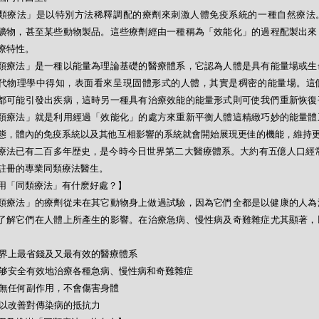
類療法」是以特別方法稀釋調配的療劑來刺激人體免疫系統的一種自然療法
礦物，甚至某些動物製品。這些療劑經由一種稱為「效能化」的過程配製出來
療特性。
類療法」是一種以能量為理論基礎的醫療體系，它認為人體是具有能量場或生
代物理學中得知，表面看來呈現固體形式的人體，其實是稠密的能量場。這
都可能引發出疾病，這時另一種具有治療效能的能量形式則可使我們重新恢復
類療法」就是利用經過「效能化」的處方來重新平衡人體這精緻巧妙的能量體
態，體內的免疫系統以及其他互相影響的系統就會開始展現更佳的機能，維持
療法已有二百多年歴史，是今時今日世界第二大醫療體系。大約有五億人口經常
註冊的專業同類療法醫生。
用「同類療法」有什麽好處？】
類療法」的療劑從未在其它動物身上做過試驗，因為它們全都是以健康的人為
了解它們在人體上所產生的影響。在治療急病、慢性病及奇難雜症尤其顯著，
- 世界上最省錢及又最有效的醫療體系
- 能够安全有效地治療各種急病、慢性病和奇難雜症
- 絕無任何副作用，不會傷害身體
- 可以改善對傳染病的抵抗力