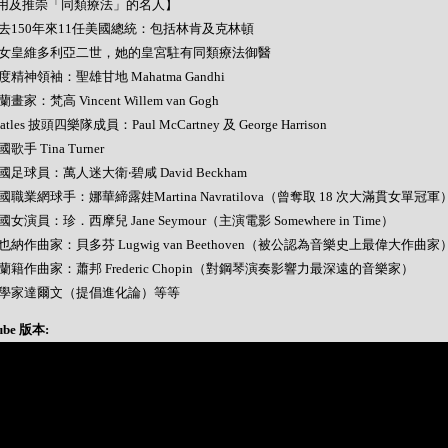
用及推崇「同類療法」的名人】
- 過去150年來11任美國總統：包括林肯及克林頓
- 英女皇維多利亞二世，她的皇宮駐有同類療法御醫
 印度精神領袖：聖雄甘地 Mahatma Gandhi
荷蘭畫家：梵高 Vincent Willem van Gogh
Beatles 披頭四樂隊成員：Paul McCartney 及 George Harrison
美國歌手 Tina Turner
 英國足球員：萬人迷大衛‧碧咸 David Beckham
 美國職業網球手：娜華締露娃Martina Navratilova（曾奪取 18 次大滿貫女單冠軍
 美國女演員：珍．西摩兒 Jane Seymour（主演電影 Somewhere in Time）
 維也納作曲家：貝多芬 Lugwig van Beethoven（被公認為音樂史上最偉大作曲家
 波蘭籍作曲家：蕭邦 Frederic Chopin（對鋼琴演奏影響力最深遠的音樂家）
- 科學家達爾文（提倡進化論）等等
ube 版本: