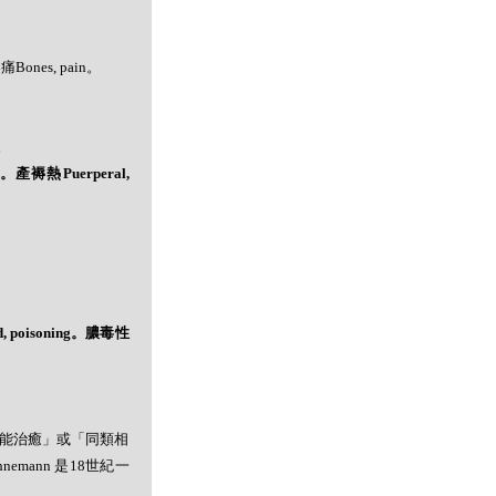
痛Bones, pain。
e。
s。產褥熱Puerperal,
 poisoning。膿毒性
者能治癒」或「同類相
mann 是18世紀一