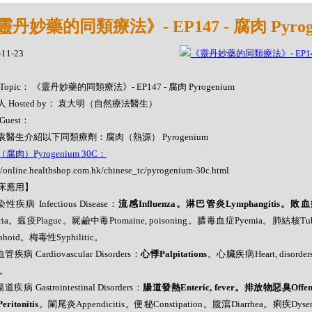
靈丹妙藥的同類療法》- EP147 - 腐肉 Pyrog
-11-23
Topic： 《靈丹妙藥的同類療法》- EP147 - 腐肉 Pyrogenium
 Hosted by： 袁大明（自然療法醫生）
Guest：
袁醫生介紹以下同類療劑：腐肉（熱源） Pyrogenium
腐肉）Pyrogenium 30C：
//online.healthshop.com.hk/chinese_tc/pyrogenium-30c.html
床應用】
性疾病 Infectious Disease：
流感Influenza。淋巴管炎Lymphangitis。敗血症S
aria。瘟疫Plague。屍鹼中毒Ptomaine, poisoning。膿毒血症Pyemia。肺結核Tuberc
phoid。梅毒性Syphilitic。
管疾病 Cardiovascular Disorders：
心悸Palpitations
。心臟疾病Heart, disorde
s。
道疾病 Gastrointestinal Disorders：
腸道發熱Enteric, fever。排放物惡臭Offensi
ritonitis
。闌尾炎Appendicitis。便秘Constipation。腹瀉Diarrhea。痢疾Dysen