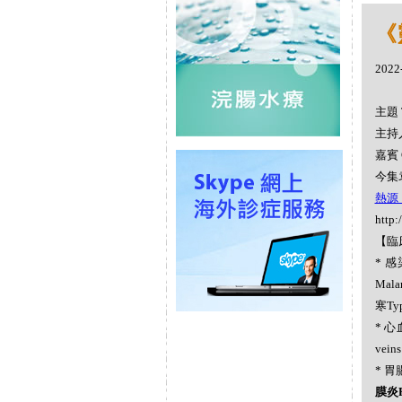
《
2022
主題 
主持人
嘉賓 
今集
熱源（
http:
【臨
* 感染
Mal
寒Ty
* 心血
vein
* 胃腸
膜炎Pe