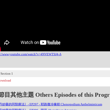
s://www.youtube.com/watch?v=4NVEWTSJ4-A
ection 1
wnload
目其他主題 Others Episodes of this Prog
妙藥的同類療法》- EP297 - 耶路撒冷橡樹 Chenopodium Anthelminticum