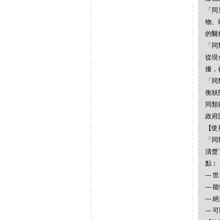
「同
物、
的醫
「同
從現
擾，
「同
衡狀
同類
政府
【使
「同
清楚
點︰
--
--
--
--