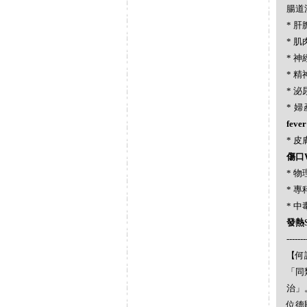
腸道潰瘍
* 肝膽
* 肌肉
* 神經
* 精神
* 泌
* 婦產
fever
* 皮膚
傷口W
* 物理
* 專科
* 中毒
發熱Se
-------
【何謂
「同
治」
位德