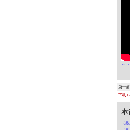
http
第一節 S
下載 Do
本節
《靈丹