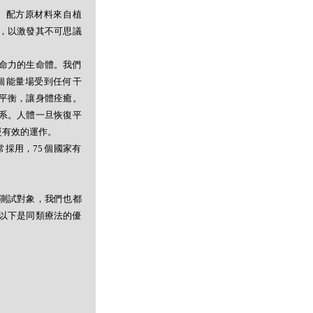
。配方原材料來自植
，以激發其不可思議
命力的生命體。我們
個能量場受到任何干
平衡，讓身體痊癒。
系。人體一旦恢復平
更有效的運作。
採用，75 個國家有
測試對象，我們也都
以下是同類療法的優