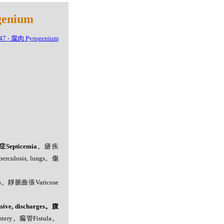
enium
epticemia
。瘧疾
ulosis, lungs。傷
rs。靜脈曲張Varicose
ve, discharges。腹
tery。瘺管Fistula。