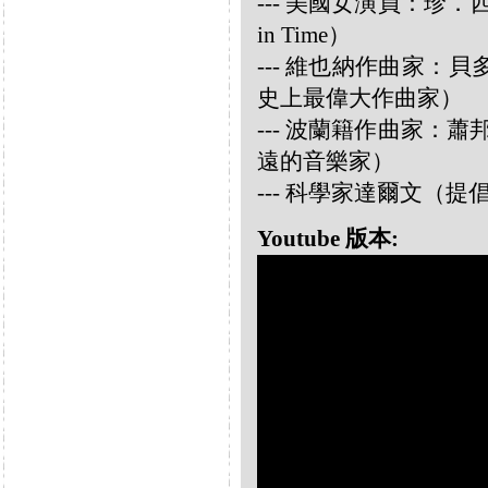
--- 美國女演員：珍．西摩兒
in Time）
--- 維也納作曲家：貝多芬 
史上最偉大作曲家）
--- 波蘭籍作曲家：蕭邦 
遠的音樂家）
--- 科學家達爾文（
Youtube 版本: