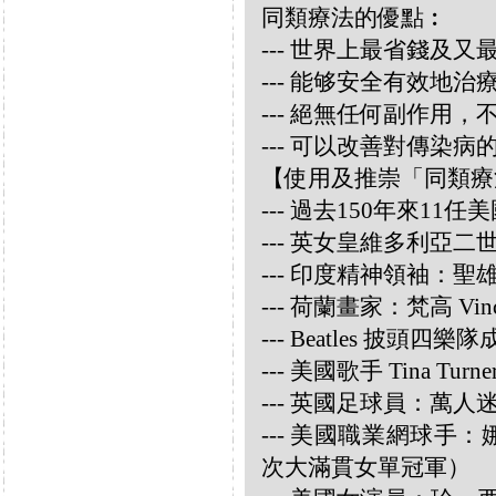
同類療法的優點︰
--- 世界上最省錢及
--- 能够安全有效地
--- 絕無任何副作用
--- 可以改善對傳染病
【使用及推崇「同類療
--- 過去150年來1
--- 英女皇維多利亞
--- 印度精神領袖：聖雄甘地
--- 荷蘭畫家：梵高 Vincen
--- Beatles 披頭四樂隊成員
--- 美國歌手 Tina Turne
--- 英國足球員：萬人迷大衛
--- 美國職業網球手：娜華締
次大滿貫女單冠軍）