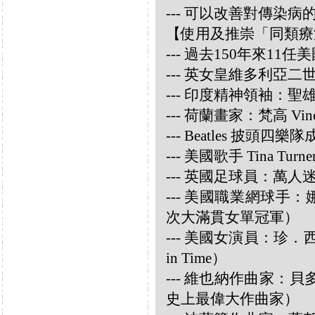
--- 可以改善對傳染病
【使用及推崇「同類療
--- 過去150年來1
--- 英女皇維多利亞
--- 印度精神領袖：聖雄甘地
--- 荷蘭畫家：梵高 Vincen
--- Beatles 披頭四樂隊成員
--- 美國歌手 Tina Turne
--- 英國足球員：萬人迷大衛
--- 美國職業網球手：娜華締
次大滿貫女單冠軍）
--- 美國女演員：珍．西摩兒
in Time）
--- 維也納作曲家：貝多芬 
史上最偉大作曲家）