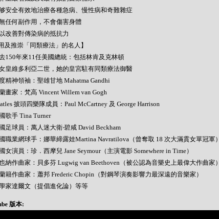
- 能够安全有效地治療各種急病、慢性病和奇難雜症
- 絕無任何副作用，不會傷害身體
- 可以改善對傳染病的抵抗力
用及推崇「同類療法」的名人】
- 過去150年來11任美國總統：包括林肯及克林頓
- 英女皇維多利亞二世，她的皇宮駐有同類療法御醫
 印度精神領袖：聖雄甘地 Mahatma Gandhi
荷蘭畫家：梵高 Vincent Willem van Gogh
Beatles 披頭四樂隊成員：Paul McCartney 及 George Harrison
美國歌手 Tina Turner
 英國足球員：萬人迷大衛‧碧咸 David Beckham
 美國職業網球手：娜華締露娃Martina Navratilova（曾奪取 18 次大滿貫女單冠軍
 美國女演員：珍．西摩兒 Jane Seymour（主演電影 Somewhere in Time）
 維也納作曲家：貝多芬 Lugwig van Beethoven（被公認為音樂史上最偉大作曲家
 波蘭籍作曲家：蕭邦 Frederic Chopin（對鋼琴演奏影響力最深遠的音樂家）
- 科學家達爾文（提倡進化論）等等
ube 版本: