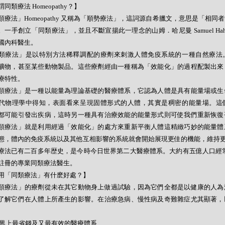
同類療法 Homeopathy？】
類療法」Homeopathy 又稱為「順勢療法」，這詞源自希臘文，意思是「相同
。一手創立「同類療法」，並且不斷宣揚此一理念的山姆．哈尼曼 Samuel Hahne
國內科醫生。
類療法」是以特別方法稀釋調配的療劑來刺激人體免疫系統的一種自然療法
礦物，甚至某些動物製品。這些療劑經由一種稱為「效能化」的過程配製出來
療特性。
類療法」是一種以能量為理論基礎的醫療體系，它認為人體是具有能量場或生
代物理學中得知，表面看來呈現固體形式的人體，其實是稠密的能量場。這
都可能引發出疾病，這時另一種具有治療效能的能量形式則可使我們重新恢復
類療法」就是利用經過「效能化」的處方來重新平衡人體這精緻巧妙的能量體
態，體內的免疫系統以及其他互相影響的系統就會開始展現更佳的機能，維持
療法已有二百多年歴史，是今時今日世界第二大醫療體系。大約有五億人口經常
註冊的專業同類療法醫生。
用「同類療法」有什麽好處？】
類療法」的療劑從未在其它動物身上做過試驗，因為它們全都是以健康的人為
了解它們在人體上所產生的影響。在治療急病、慢性病及奇難雜症尤其顯著，
- 世界上最省錢及又最有效的醫療體系