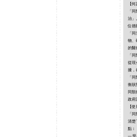
【何謂
「同
治」
位德
「同
物、
的醫
「同
從現
擾，
「同
衡狀
同類
政府
【使
「同
清楚
點︰
--