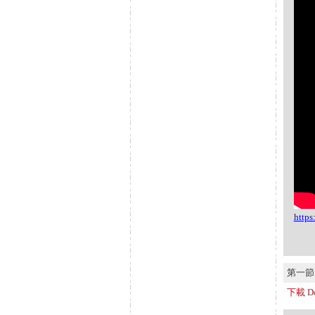
http
第一節 S
下載 Do