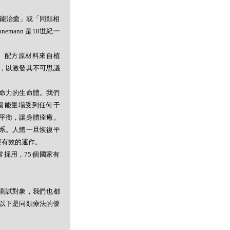
者能治癒」或「同類相
mann 是18世紀一
。配方原材料來自植
，以激發其不可思議
命力的生命體。我們
個能量場受到任何干
平衡，讓身體痊癒。
系。人體一旦恢復平
更有效的運作。
採用，75 個國家有
測試對象，我們也都
以下是同類療法的優