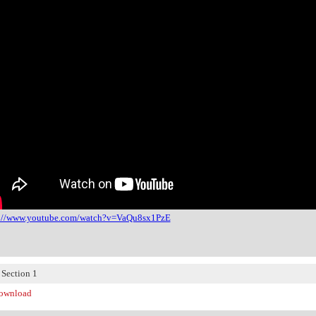
s://www.youtube.com/watch?v=VaQu8sx1PzE
ection 1
wnload