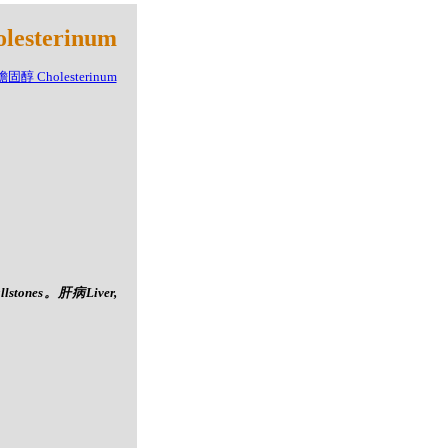
sterinum
stones。肝病Liver,