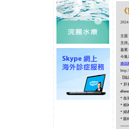
《
2024
主題 
主持人
嘉賓 
今集袁
膽固醇 
http:
【臨
* 肝膽
disea
* 血
* 精神
* 婦產
* 眼科
-------