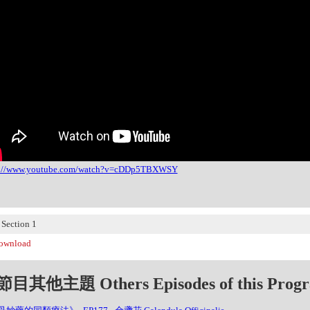
s://www.youtube.com/watch?v=cDDp5TBXWSY
ection 1
wnload
目其他主題 Others Episodes of this Prog