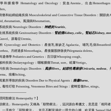
和腫瘤學 Hematology and Oncology：貧血Anemia。出血Hemorrhage
rders。
骼和結締組織疾病 Musculoskeletal and Connective Tissue Disorders：關節
oid, rheumatism。風濕病Rheumatism。
疾病 Neurologic Disorders：
神經炎Neuritis
。
系統疾病 Genitourinary Disorders：
腎絞痛Kidney, colic。腎結石Kidney, sto
ravel。尿毒症Uremia。
 Gynecology and Obsterics：產後乳液缺乏Agalactia。哺乳毛病Breastfeedin
corrhea。月經過多Menorrhagia。產後腿股静脉炎Phlegmasia dolens。
傳學 Pediatrics and Genetics：百日咳Whooping cough。
科疾病 Otolaryngology：咽喉腫痛Throat, sore。眩暈Vertigo。
病 Dermatologic Disorders：
風疹Hives。結節性蕁麻疹Urticaria, nodosa
。丹
hema。痕癢Itching。
所導致的疾病 Disorders Due to Physical Agents：
燒傷Burns
。
性叮咬 Poisoning, Venomous Bites and Stings：蜜蜂蜇傷Bee, stings。
---------------------------
同類療法 Homeopathy？】
類療法」Homeopathy 又稱為「順勢療法」，這詞源自希臘文，意思是「相同
。一手創立「同類療法」，並且不斷宣揚此一理念的山姆．哈尼曼 Samuel Hahne