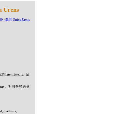
Urens
Intermittents。瘧
ons
。對貝殼類過敏
 diathesis。