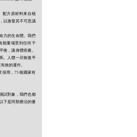
。配方原材料來自植
，以激發其不可思議
命力的生命體。我們
個能量場受到任何干
平衡，讓身體痊癒。
系。人體一旦恢復平
更有效的運作。
採用，75 個國家有
測試對象，我們也都
以下是同類療法的優