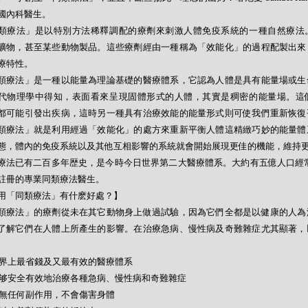
國內科醫生。
類療法」是以特別方法稀釋調配的療劑來刺激人體免疫系統的一種自然療法
礦物，甚至某些動物製品。這些療劑經由一種稱為「效能化」的過程配製出來
療特性。
類療法」是一種以能量為理論基礎的醫療體系，它認為人體是具有能量場或生
代物理學中得知，表面看來呈現固體形式的人體，其實是稠密的能量場。這
都可能引發出疾病，這時另一種具有治療效能的能量形式則可使我們重新恢復
類療法」就是利用經過「效能化」的處方來重新平衡人體這精緻巧妙的能量體
態，體內的免疫系統以及其他互相影響的系統就會開始展現更佳的機能，維持
療法已有二百多年歴史，是今時今日世界第二大醫療體系。大約有五億人口經常
註冊的專業同類療法醫生。
用「同類療法」有什麽好處？】
類療法」的療劑從未在其它動物身上做過試驗，因為它們全都是以健康的人為
了解它們在人體上所產生的影響。在治療急病、慢性病及奇難雜症尤其顯著，
- 世界上最省錢及又最有效的醫療體系
- 能够安全有效地治療各種急病、慢性病和奇難雜症
- 絕無任何副作用，不會傷害身體