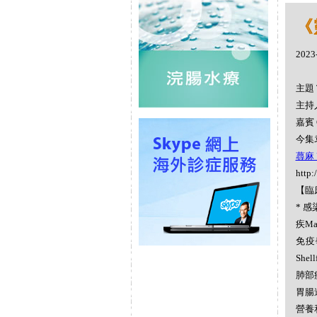
《
2023
主題 
主持人
嘉賓 
今集袁
蕁麻 U
http:
【臨
* 感
疾Ma
免疫學
Shell
肺部疾病
胃腸道疾
營養和新