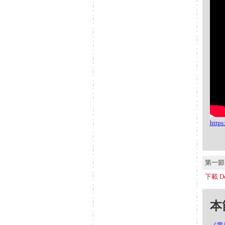
http
第一節 S
下載 Do
本節