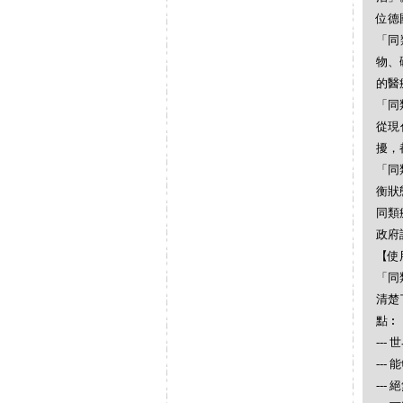
位德
「同
物、
的醫
「同
從現
擾，
「同
衡狀
同類
政府
【使
「同
清楚
點︰
--
--
--