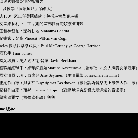
- 可以改善對傳染病的抵抗力
用及推崇「同類療法」的名人】
- 過去150年來11任美國總統：包括林肯及克林頓
- 英女皇維多利亞二世，她的皇宮駐有同類療法御醫
 印度精神領袖：聖雄甘地 Mahatma Gandhi
荷蘭畫家：梵高 Vincent Willem van Gogh
Beatles 披頭四樂隊成員：Paul McCartney 及 George Harrison
美國歌手 Tina Turner
 英國足球員：萬人迷大衛‧碧咸 David Beckham
 美國職業網球手：娜華締露娃Martina Navratilova（曾奪取 18 次大滿貫女單冠軍
 美國女演員：珍．西摩兒 Jane Seymour（主演電影 Somewhere in Time）
 維也納作曲家：貝多芬 Lugwig van Beethoven（被公認為音樂史上最偉大作曲家
 波蘭籍作曲家：蕭邦 Frederic Chopin（對鋼琴演奏影響力最深遠的音樂家）
- 科學家達爾文（提倡進化論）等等
ube 版本: