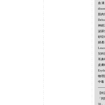
血液學
diso
肌肉骨
Delt
神經系統
泌尿生殖
砂症G
婦產科
Leu
兒科與遺
耳鼻喉
皮膚科疾
Eryt
物理因素
中毒，毒
-------
【何謂
「同
治」