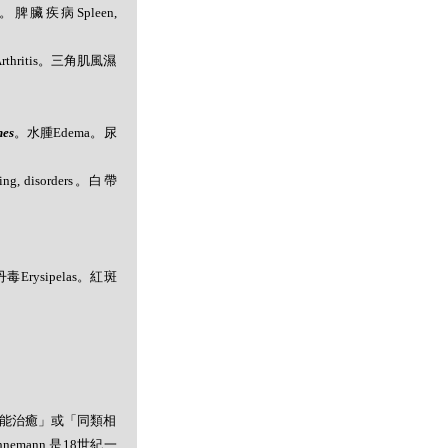
s。脾臟疾病Spleen,
炎Arthritis。三角肌風濕
nes
。水腫Edema。尿
g, disorders。白帶
毒Erysipelas。紅斑
者能治癒」或「同類相
mann 是18世紀一