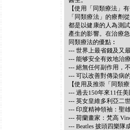
醫生。
【使用「同類療法」有
「同類療法」的療劑從
都是以健康的人為測試
產生的影響。在治療急
同類療法的優點︰
--- 世界上最省錢及
--- 能够安全有效地
--- 絕無任何副作用
--- 可以改善對傳染病
【使用及推崇「同類療
--- 過去150年來1
--- 英女皇維多利亞
--- 印度精神領袖：聖雄甘地
--- 荷蘭畫家：梵高 Vincen
--- Beatles 披頭四樂隊成員