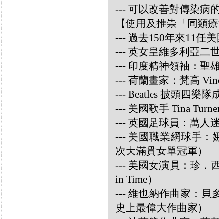
--- 可以改善對傳染病
【使用及推崇「同類療
--- 過去150年來1
--- 英女皇維多利亞
--- 印度精神領袖：聖雄甘地
--- 荷蘭畫家：梵高 Vincen
--- Beatles 披頭四樂隊成員
--- 美國歌手 Tina Turne
--- 英國足球員：萬人迷大衛
--- 美國職業網球手：娜華締
次大滿貫女單冠軍）
--- 美國女演員：珍．西摩兒
in Time）
--- 維也納作曲家：貝多芬 
史上最偉大作曲家）