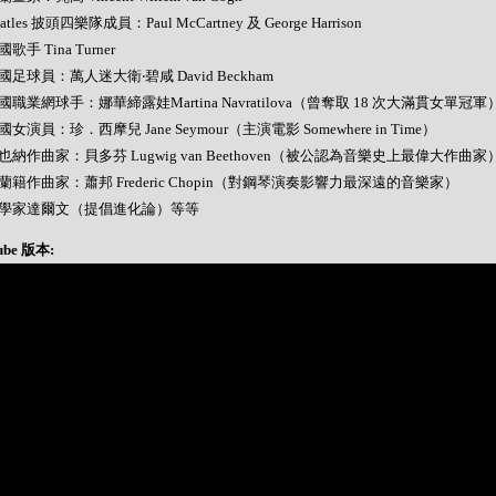
Beatles 披頭四樂隊成員：Paul McCartney 及 George Harrison
美國歌手 Tina Turner
 英國足球員：萬人迷大衛‧碧咸 David Beckham
 美國職業網球手：娜華締露娃Martina Navratilova（曾奪取 18 次大滿貫女單冠軍
 美國女演員：珍．西摩兒 Jane Seymour（主演電影 Somewhere in Time）
 維也納作曲家：貝多芬 Lugwig van Beethoven（被公認為音樂史上最偉大作曲家
 波蘭籍作曲家：蕭邦 Frederic Chopin（對鋼琴演奏影響力最深遠的音樂家）
- 科學家達爾文（提倡進化論）等等
ube 版本: