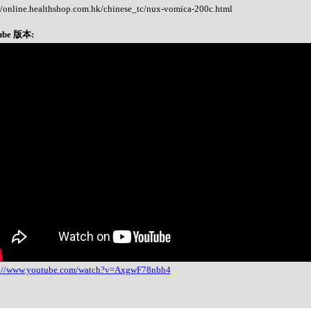
//online.healthshop.com.hk/chinese_tc/nux-vomica-200c.html
ube 版本:
s://www.youtube.com/watch?v=AxgwF78nbh4