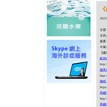
《
2023
主題 
主持人
嘉賓 
今集袁
【處
歐烏頭 
http:
羅馬甘
http:
咖啡 C
https
馬錢子
http:
馬錢子