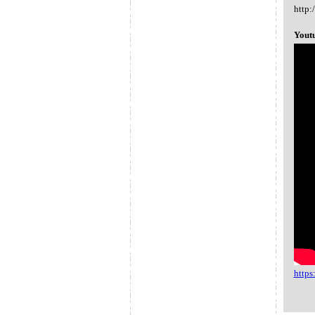
http:
Yout
http