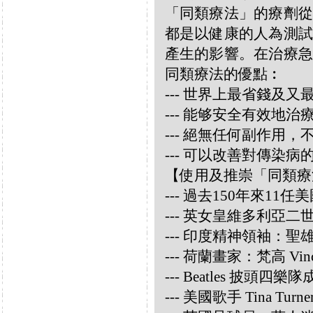
「同類療法」的療劑從
都是以健康的人為測試
產生的影響。在治療急
同類療法的優點︰
--- 世界上最省錢及
--- 能够安全有效地
--- 絕無任何副作用
--- 可以改善對傳染病
【使用及推崇「同類療
--- 過去150年來1
--- 英女皇維多利亞
--- 印度精神領袖：聖雄甘地
--- 荷蘭畫家：梵高 Vincen
--- Beatles 披頭四樂隊成員
--- 美國歌手 Tina Turne