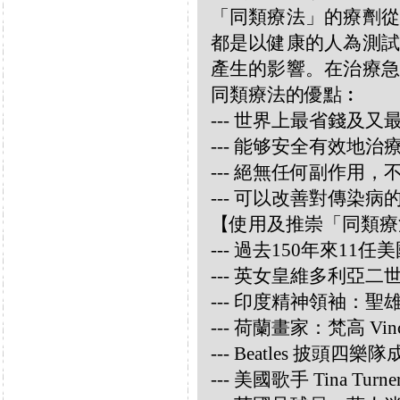
「同類療法」的療劑從
都是以健康的人為測試
產生的影響。在治療急
同類療法的優點︰
--- 世界上最省錢及
--- 能够安全有效地
--- 絕無任何副作用
--- 可以改善對傳染病
【使用及推崇「同類療
--- 過去150年來1
--- 英女皇維多利亞
--- 印度精神領袖：聖雄甘地
--- 荷蘭畫家：梵高 Vincen
--- Beatles 披頭四樂隊成員
--- 美國歌手 Tina Turne