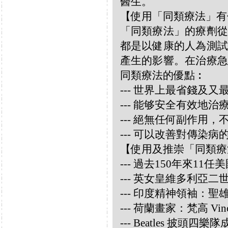
醫生。
【使用「同類療法」有
「同類療法」的療劑從
都是以健康的人為測試
產生的影響。在治療急
同類療法的優點︰
--- 世界上最省錢及
--- 能够安全有效地
--- 絕無任何副作用
--- 可以改善對傳染病
【使用及推崇「同類療
--- 過去150年來1
--- 英女皇維多利亞
--- 印度精神領袖：聖雄甘地
--- 荷蘭畫家：梵高 Vincen
--- Beatles 披頭四樂隊成員