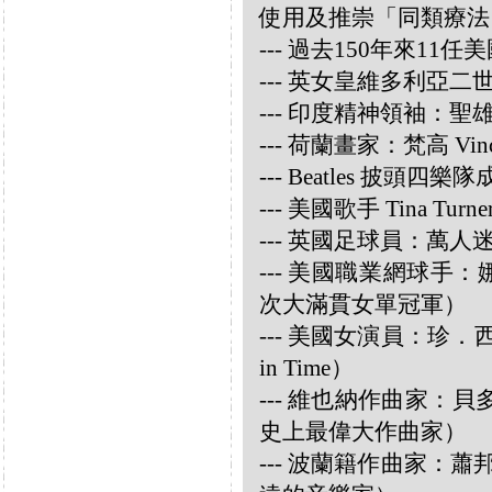
使用及推崇「同類療法
--- 過去150年來1
--- 英女皇維多利亞
--- 印度精神領袖：聖雄甘地
--- 荷蘭畫家：梵高 Vincen
--- Beatles 披頭四樂隊成員
--- 美國歌手 Tina Turne
--- 英國足球員：萬人迷大衛
--- 美國職業網球手：娜華締
次大滿貫女單冠軍）
--- 美國女演員：珍．西摩兒
in Time）
--- 維也納作曲家：貝多芬 
史上最偉大作曲家）
--- 波蘭籍作曲家：蕭邦 