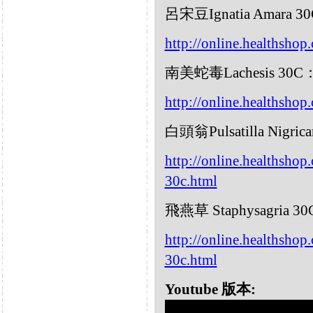
呂宋豆Ignatia Amara 3
http://online.healthshop
南美蛇毒Lachesis 30C
http://online.healthshop
白頭翁Pulsatilla Nigric
http://online.healthshop.
30c.html
飛燕草 Staphysagria 3
http://online.healthshop
30c.html
Youtube 版本: