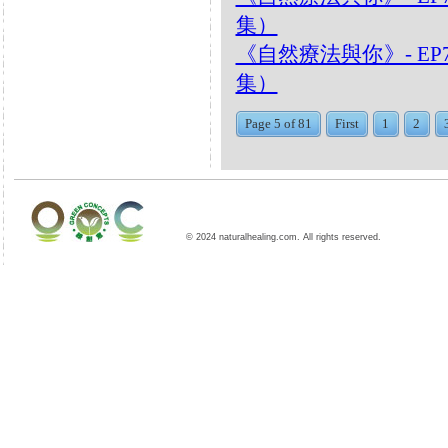
集）
《自然療法與你》- EP
集）
Page 5 of 81
First
1
2
© 2024 naturalhealing.com. All rights reserved.