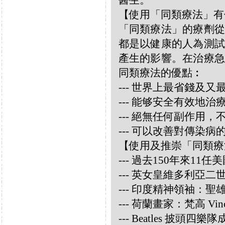
醫生。
【使用「同類療法」有
「同類療法」的療劑從
都是以健康的人為測試
產生的影響。在治療急
同類療法的優點︰
--- 世界上最省錢及
--- 能够安全有效地
--- 絕無任何副作用
--- 可以改善對傳染病
【使用及推崇「同類療
--- 過去150年來1
--- 英女皇維多利亞
--- 印度精神領袖：聖雄甘地
--- 荷蘭畫家：梵高 Vincen
--- Beatles 披頭四樂隊成員