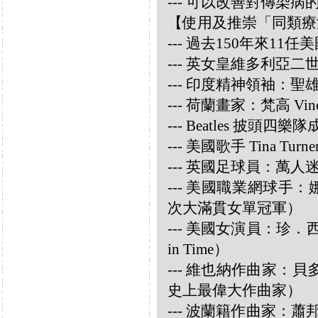
--- 可以改善對傳染病
【使用及推崇「同類療
--- 過去150年來1
--- 英女皇維多利亞
--- 印度精神領袖：聖雄甘地
--- 荷蘭畫家：梵高 Vincen
--- Beatles 披頭四樂隊成員
--- 美國歌手 Tina Turne
--- 英國足球員：萬人迷大衛
--- 美國職業網球手：娜華締
次大滿貫女單冠軍）
--- 美國女演員：珍．西摩兒
in Time）
--- 維也納作曲家：貝多芬 
史上最偉大作曲家）
--- 波蘭籍作曲家：蕭邦 