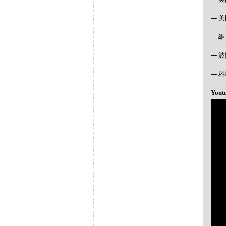
---
---
---
--
Yout