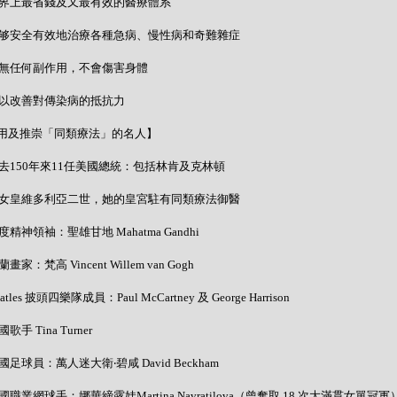
- 世界上最省錢及又最有效的醫療體系
- 能够安全有效地治療各種急病、慢性病和奇難雜症
- 絕無任何副作用，不會傷害身體
- 可以改善對傳染病的抵抗力
用及推崇「同類療法」的名人】
- 過去150年來11任美國總統：包括林肯及克林頓
- 英女皇維多利亞二世，她的皇宮駐有同類療法御醫
 印度精神領袖：聖雄甘地 Mahatma Gandhi
荷蘭畫家：梵高 Vincent Willem van Gogh
Beatles 披頭四樂隊成員：Paul McCartney 及 George Harrison
美國歌手 Tina Turner
 英國足球員：萬人迷大衛‧碧咸 David Beckham
 美國職業網球手：娜華締露娃Martina Navratilova（曾奪取 18 次大滿貫女單冠軍