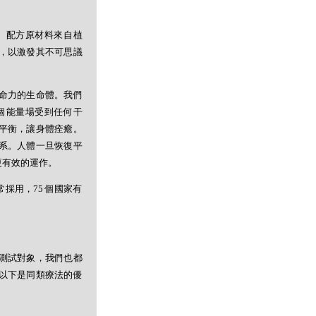
。配方原材料來自植
，以激發其不可思議
命力的生命體。我們
個能量場受到任何干
平衡，讓身體痊癒。
系。人體一旦恢復平
更有效的運作。
採用，75 個國家有
測試對象，我們也都
以下是同類療法的優