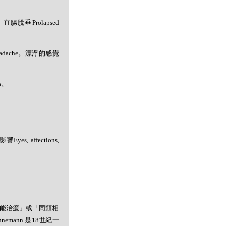
a。直腸脫垂Prolapsed
eadache。漂浮的感覺
a。
s, affections,
者能治癒」或「同類相
mann 是18世紀一