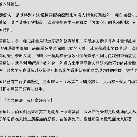
國內科醫生。
類療法」是以特別方法稀釋調配的療劑來刺激人體免疫系統的一種自然療法
礦物，甚至某些動物製品。這些療劑經由一種稱為「效能化」的過程配製出來
療特性。
類療法」是一種以能量為理論基礎的醫療體系，它認為人體是具有能量場或生
代物理學中得知，表面看來呈現固體形式的人體，其實是稠密的能量場。這
都可能引發出疾病，這時另一種具有治療效能的能量形式則可使我們重新恢復
類療法」就是利用經過「效能化」的處方來重新平衡人體這精緻巧妙的能量體
態，體內的免疫系統以及其他互相影響的系統就會開始展現更佳的機能，維持
療法已有二百多年歴史，是今時今日世界第二大醫療體系。大約有五億人口經常
註冊的專業同類療法醫生。
用「同類療法」有什麽好處？】
類療法」的療劑從未在其它動物身上做過試驗，因為它們全都是以健康的人為
了解它們在人體上所產生的影響。在治療急病、慢性病及奇難雜症尤其顯著，