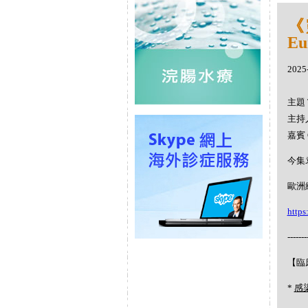
《
Eu
2025
主題 
主持人
嘉賓 
今集
歐洲細
https
-------
【臨
*
感染