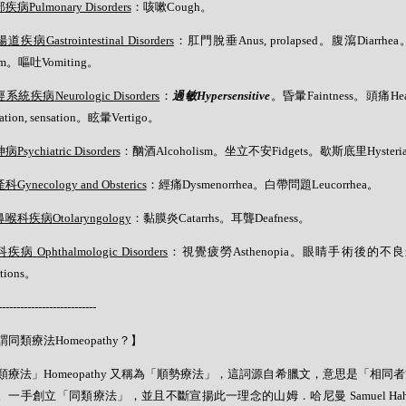
部疾病
Pulmonary Disorders
：咳嗽Cough。
腸道疾病
Gastrointestinal Disorders
：肛門脫垂Anus, prolapsed。腹瀉Diarrhe
tum。嘔吐Vomiting。
經系統疾病
Neurologic Disorders
：
過敏
Hypersensitive
。昏暈Faintness。頭痛H
tation, sensation。眩暈Vertigo。
神病
Psychiatric Disorders
：酗酒Alcoholism。坐立不安Fidgets。歇斯底里Hysteri
產科
Gynecology and Obsterics
：經痛Dysmenorrhea。白帶問題Leucorrhea。
鼻喉科疾病
Otolaryngology
：黏膜炎Catarrhs。耳聾Deafness。
科疾病
Ophthalmologic Disorders
：視覺疲勞Asthenopia。眼睛手術後的不良影響Eye
ations。
---------------------------
同類療法Homeopathy？】
類療法」Homeopathy 又稱為「順勢療法」，這詞源自希臘文，意思是「相同
。一手創立「同類療法」，並且不斷宣揚此一理念的山姆．哈尼曼 Samuel Hahne