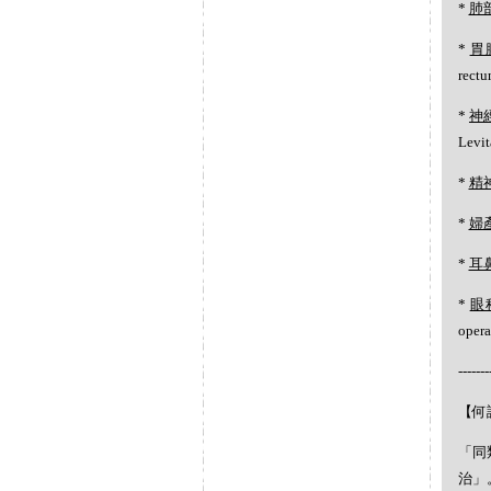
*
肺
*
胃
rec
*
神
Levi
*
精
*
婦
*
耳
*
眼
oper
-------
【何謂
「同
治」