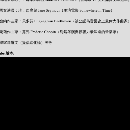
 美國女演員：珍．西摩兒 Jane Seymour（主演電影 Somewhere in Time）
 維也納作曲家：貝多芬 Lugwig van Beethoven（被公認為音樂史上最偉大作曲家
 波蘭籍作曲家：蕭邦 Frederic Chopin（對鋼琴演奏影響力最深遠的音樂家）
- 科學家達爾文（提倡進化論）等等
ube 版本: