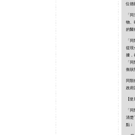
位德
「同
物、
的醫
「同
從現
擾，
「同
衡狀
同類
政府
【使
「同
清楚
點︰