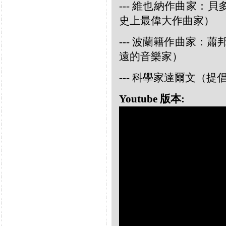
--- 維也納作曲家：貝多芬 
史上最偉大作曲家）
--- 波蘭籍作曲家：蕭邦 
遠的音樂家）
--- 科學家達爾文（
Youtube 版本: