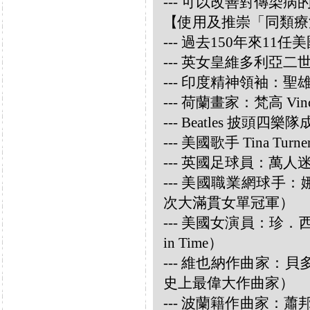
--- 可以改善對傳染病
【使用及推崇「同類療
--- 過去150年來1
--- 英女皇維多利亞
--- 印度精神領袖：聖雄甘地
--- 荷蘭畫家：梵高 Vincen
--- Beatles 披頭四樂隊成員
--- 美國歌手 Tina Turne
--- 英國足球員：萬人迷大衛
--- 美國職業網球手：娜華締
次大滿貫女單冠軍）
--- 美國女演員：珍．西摩兒
in Time）
--- 維也納作曲家：貝多芬 
史上最偉大作曲家）
--- 波蘭籍作曲家：蕭邦 