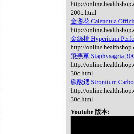
http://online.healthshop
200c.html
金盞花 Calendula Offici
http://online.healthshop
金絲桃 Hypericum Perf
http://online.healthsho
飛燕草 Staphysagria 3
http://online.healthshop
30c.html
碳酸鍶 Strontium Carb
http://online.healthsho
30c.html
Youtube 版本: