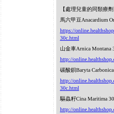
【處理兒童的同類療劑
馬六甲豆Anacardium Ori
https://online.healthsho
30c.html
山金車Arnica Montana
http://online.healthsho
碳酸鋇Baryta Carbonic
http://online.healthshop
30c.html
驅蟲籽Cina Maritima 
http://online.healthshop