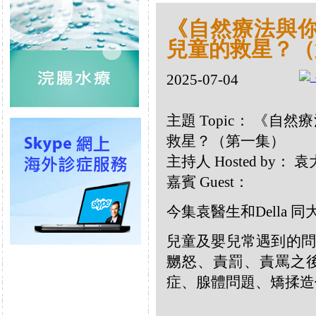
《自然療法與你》
兒童的救星？（
2025-07-04
主題 Topic： 《自然
救星？（第一集）
主持人 Hosted by：
嘉賓 Guest：
今集袁醫生和Della
兒童及嬰兒常遇到的問
嬲怒、責罰、責罵之
症、腺體問題、矯揉造