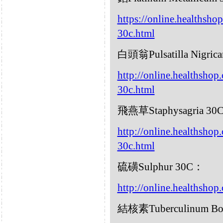
https://online.healthsho
30c.html
白頭翁Pulsatilla Nigric
http://online.healthshop.
30c.html
飛燕草Staphysagria 30
http://online.healthshop
30c.html
硫磺Sulphur 30C：
http://online.healthshop
結核素Tuberculinum Bo