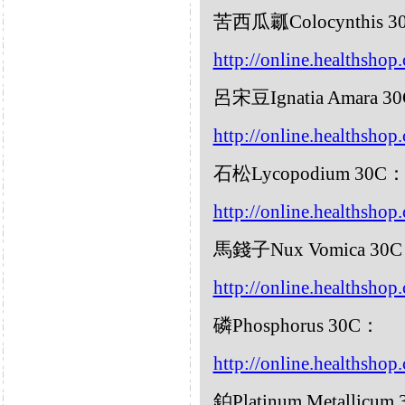
苦西瓜瓤Colocynthis 3
http://online.healthshop
呂宋豆Ignatia Amara 3
http://online.healthshop
石松Lycopodium 30C
http://online.healthsho
馬錢子Nux Vomica 30
http://online.healthsho
磷Phosphorus 30C：
http://online.healthsho
鉑Platinum Metallicum