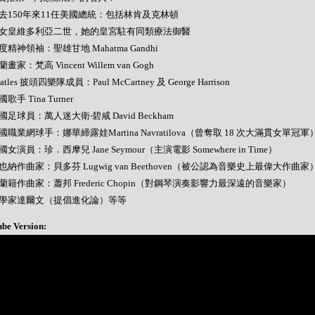
- 過去150年來11任美國總統：包括林肯及克林頓
- 英女皇維多利亞二世，她的皇宮駐有同類療法御醫
 印度精神領袖：聖雄甘地 Mahatma Gandhi
荷蘭畫家：梵高 Vincent Willem van Gogh
Beatles 披頭四樂隊成員：Paul McCartney 及 George Harrison
美國歌手 Tina Turner
 英國足球員：萬人迷大衛‧碧咸 David Beckham
 美國職業網球手：娜華締露娃Martina Navratilova（曾奪取 18 次大滿貫女單冠軍
 美國女演員：珍．西摩兒 Jane Seymour（主演電影 Somewhere in Time）
 維也納作曲家：貝多芬 Lugwig van Beethoven（被公認為音樂史上最偉大作曲家
 波蘭籍作曲家：蕭邦 Frederic Chopin（對鋼琴演奏影響力最深遠的音樂家）
- 科學家達爾文（提倡進化論）等等
ube Version: