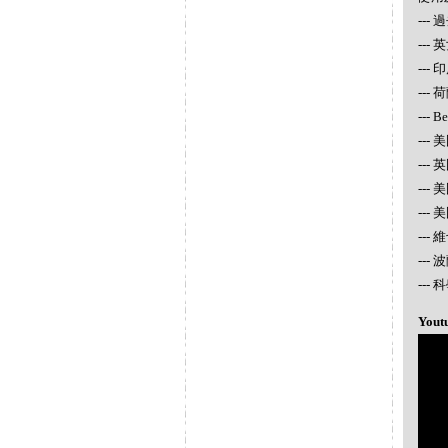
--
--
---
--- 
--- 
--- 
---
---
---
---
---
--
Yout