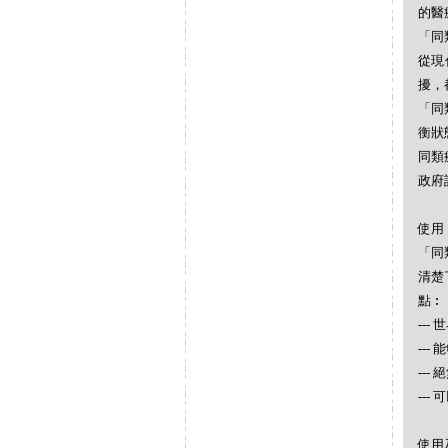
的醫
「同
從現
擾，
「同
衡狀
同類
政府
使用
「同
清楚
點︰
--
--
--
--
使用