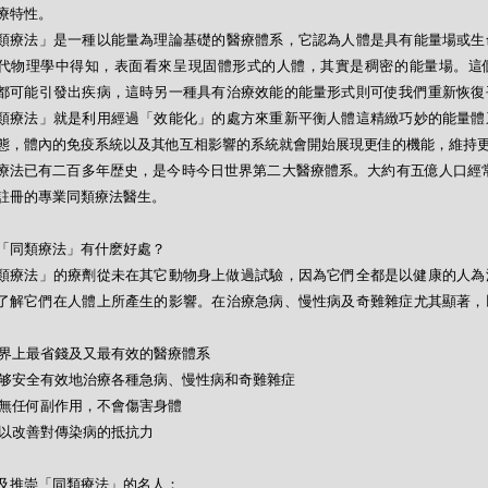
療特性。
類療法」是一種以能量為理論基礎的醫療體系，它認為人體是具有能量場或生
代物理學中得知，表面看來呈現固體形式的人體，其實是稠密的能量場。這
都可能引發出疾病，這時另一種具有治療效能的能量形式則可使我們重新恢復
類療法」就是利用經過「效能化」的處方來重新平衡人體這精緻巧妙的能量體
態，體內的免疫系統以及其他互相影響的系統就會開始展現更佳的機能，維持
療法已有二百多年歴史，是今時今日世界第二大醫療體系。大約有五億人口經常
註冊的專業同類療法醫生。
「同類療法」有什麽好處？
類療法」的療劑從未在其它動物身上做過試驗，因為它們全都是以健康的人為
了解它們在人體上所產生的影響。在治療急病、慢性病及奇難雜症尤其顯著，
- 世界上最省錢及又最有效的醫療體系
- 能够安全有效地治療各種急病、慢性病和奇難雜症
- 絕無任何副作用，不會傷害身體
- 可以改善對傳染病的抵抗力
及推崇「同類療法」的名人：