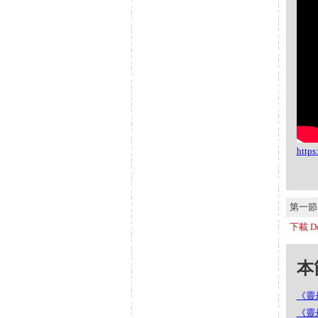
http
第一節 S
下載 Do
本節
《靈丹
《靈丹