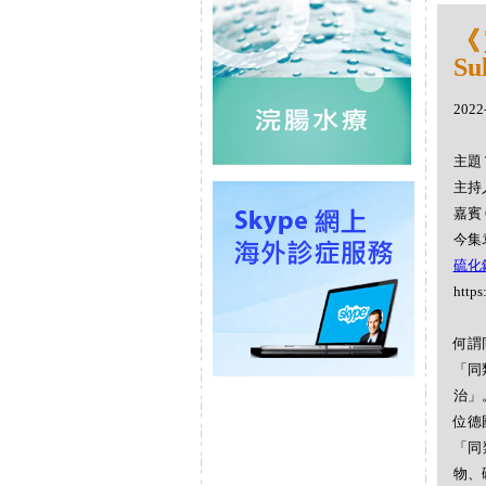
《
Su
2022
主題 
主持人
嘉賓 
今集袁
硫化鎘 
https
何謂同
「同
治」
位德
「同
物、