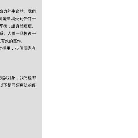
命力的生命體。我們
個能量場受到任何干
平衡，讓身體痊癒。
系。人體一旦恢復平
更有效的運作。
採用，75 個國家有
測試對象，我們也都
以下是同類療法的優