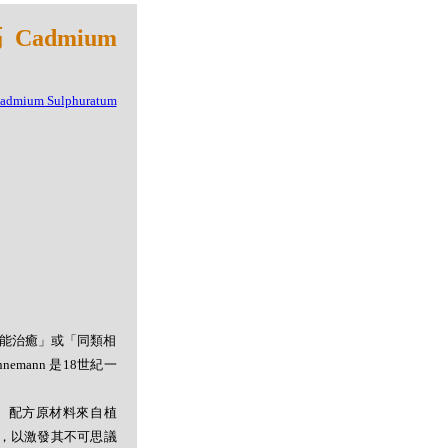
Cadmium
者能治癒」或「同類相
mann 是18世紀一
。配方原材料來自植
，以激發其不可思議