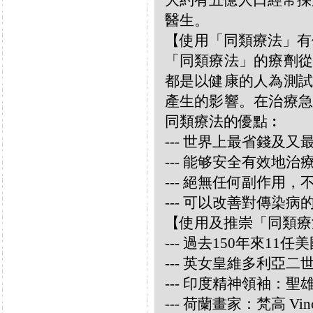
大約有五億人口經常採
醫生。
【使用「同類療法」有
「同類療法」的療劑從
都是以健康的人為測試
產生的影響。在治療急
同類療法的優點︰
--- 世界上最省錢及
--- 能够安全有效地
--- 絕無任何副作用
--- 可以改善對傳染病
【使用及推崇「同類療
--- 過去150年來1
--- 英女皇維多利亞
--- 印度精神領袖：聖雄甘地
--- 荷蘭畫家：梵高 Vincen