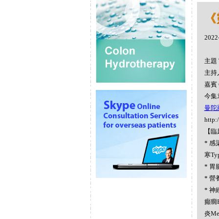
《
2022
主題 
主持人
嘉賓 
今集
曼陀羅
http:
【臨
* 感染
寒Ty
* 胃腸
* 營養
* 神經
癲癇E
炎Me