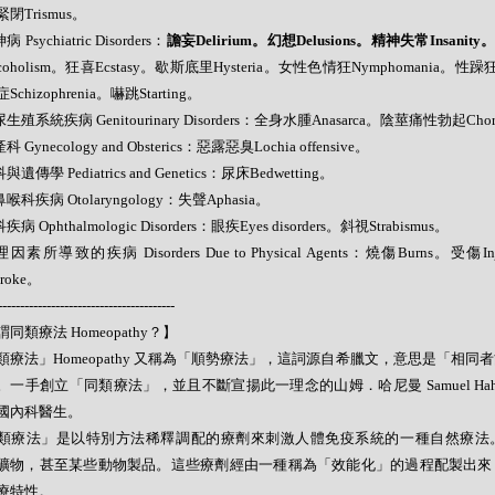
閉Trismus。
病 Psychiatric Disorders：
譫妄Delirium。幻想Delusions。精神失常Insanity
coholism。狂喜Ecstasy。歇斯底里Hysteria。女性色情狂Nymphomania。性躁狂S
chizophrenia。嚇跳Starting。
尿生殖系統疾病 Genitourinary Disorders：全身水腫Anasarca。陰莖痛性勃起Chor
科 Gynecology and Obsterics：惡露惡臭Lochia offensive。
與遺傳學 Pediatrics and Genetics：尿床Bedwetting。
鼻喉科疾病 Otolaryngology：失聲Aphasia。
疾病 Ophthalmologic Disorders：眼疾Eyes disorders。斜視Strabismus。
理因素所導致的疾病 Disorders Due to Physical Agents：燒傷Burns。受傷
troke。
----------------------------------------
同類療法 Homeopathy？】
類療法」Homeopathy 又稱為「順勢療法」，這詞源自希臘文，意思是「相同
。一手創立「同類療法」，並且不斷宣揚此一理念的山姆．哈尼曼 Samuel Hahne
國內科醫生。
類療法」是以特別方法稀釋調配的療劑來刺激人體免疫系統的一種自然療法
礦物，甚至某些動物製品。這些療劑經由一種稱為「效能化」的過程配製出來
療特性。