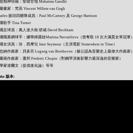
 印度精神領袖：聖雄甘地 Mahatma Gandhi
荷蘭畫家：梵高 Vincent Willem van Gogh
Beatles 披頭四樂隊成員：Paul McCartney 及 George Harrison
美國歌手 Tina Turner
 英國足球員：萬人迷大衛‧碧咸 David Beckham
 美國職業網球手：娜華締露娃Martina Navratilova（曾奪取 18 次大滿貫女單冠軍
 美國女演員：珍．西摩兒 Jane Seymour（主演電影 Somewhere in Time）
 維也納作曲家：貝多芬 Lugwig van Beethoven（被公認為音樂史上最偉大作曲家
 波蘭籍作曲家：蕭邦 Frederic Chopin（對鋼琴演奏影響力最深遠的音樂家）
- 科學家達爾文（提倡進化論）等等
ube 版本: