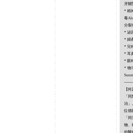
牙關緊
* 精神
毒Al
分裂症S
* 泌
* 婦產
* 兒科
* 耳
* 眼科
* 物
Suns
-------
【何謂
「同
治」
位德
「同
物、
的醫