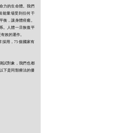
命力的生命體。我們
個能量場受到任何干
平衡，讓身體痊癒。
系。人體一旦恢復平
更有效的運作。
採用，75 個國家有
測試對象，我們也都
以下是同類療法的優