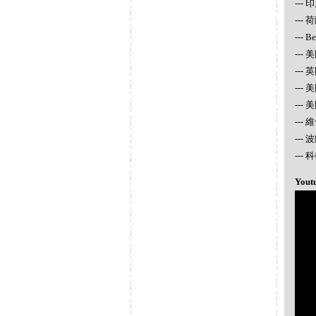
---
--- 
--- 
--- 
---
---
---
---
---
--
Yout