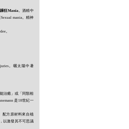
。躁狂Mania
。酒精中
exual mania。精神
dee。
Injuries。曬太陽中暑
者能治癒」或「同類相
mann 是18世紀一
。配方原材料來自植
，以激發其不可思議