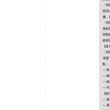
「同
從現
擾，
「同
衡狀
同類
政府
【使
「同
清楚
點︰
--
--
--
--
【使
--
--