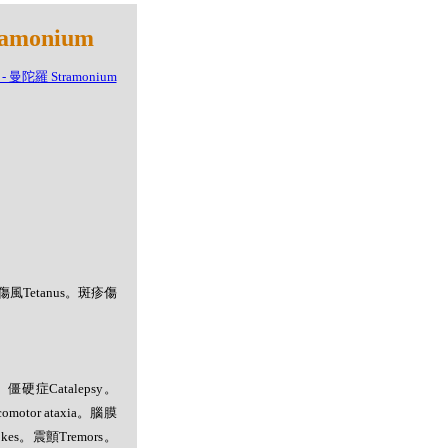
monium
破傷風Tetanus。斑疹傷
。僵硬症Catalepsy。
otor ataxia。腦膜
rokes。震顫Tremors。