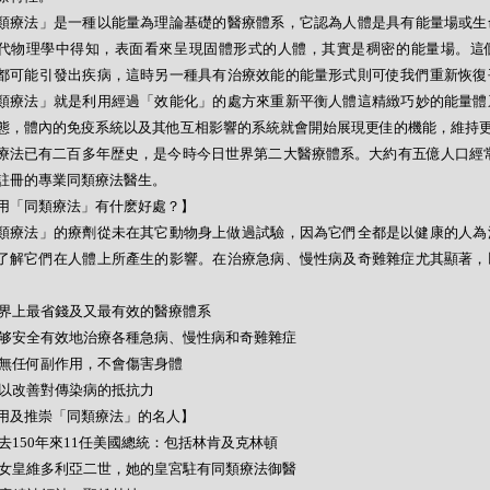
類療法」是一種以能量為理論基礎的醫療體系，它認為人體是具有能量場或生
代物理學中得知，表面看來呈現固體形式的人體，其實是稠密的能量場。這
都可能引發出疾病，這時另一種具有治療效能的能量形式則可使我們重新恢復
類療法」就是利用經過「效能化」的處方來重新平衡人體這精緻巧妙的能量體
態，體內的免疫系統以及其他互相影響的系統就會開始展現更佳的機能，維持
療法已有二百多年歴史，是今時今日世界第二大醫療體系。大約有五億人口經常
註冊的專業同類療法醫生。
用「同類療法」有什麽好處？】
類療法」的療劑從未在其它動物身上做過試驗，因為它們全都是以健康的人為
了解它們在人體上所產生的影響。在治療急病、慢性病及奇難雜症尤其顯著，
- 世界上最省錢及又最有效的醫療體系
- 能够安全有效地治療各種急病、慢性病和奇難雜症
- 絕無任何副作用，不會傷害身體
- 可以改善對傳染病的抵抗力
用及推崇「同類療法」的名人】
- 過去150年來11任美國總統：包括林肯及克林頓
- 英女皇維多利亞二世，她的皇宮駐有同類療法御醫