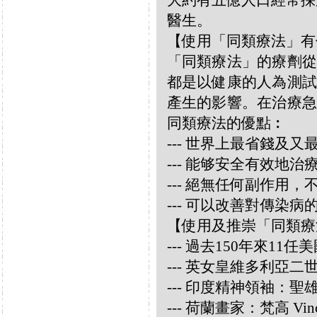
大約有五億人口經常採
醫生。
【使用「同類療法」有
「同類療法」的療劑從
都是以健康的人為測試
產生的影響。在治療急
同類療法的優點︰
--- 世界上最省錢及
--- 能够安全有效地
--- 絕無任何副作用
--- 可以改善對傳染病
【使用及推崇「同類療
--- 過去150年來1
--- 英女皇維多利亞
--- 印度精神領袖：聖雄甘地
--- 荷蘭畫家：梵高 Vincen