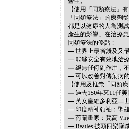
醫生。
【使用「同類療法」有
「同類療法」的療劑從
都是以健康的人為測試
產生的影響。在治療急
同類療法的優點︰
--- 世界上最省錢及
--- 能够安全有效地
--- 絕無任何副作用
--- 可以改善對傳染病
【使用及推崇「同類療
--- 過去150年來1
--- 英女皇維多利亞
--- 印度精神領袖：聖雄甘地
--- 荷蘭畫家：梵高 Vincen
--- Beatles 披頭四樂隊成員