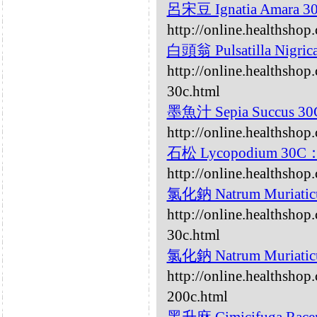
呂宋豆 Ignatia Amara 
http://online.healthshop
白頭翁 Pulsatilla Nigri
http://online.healthshop.
30c.html
墨魚汁 Sepia Succus 3
http://online.healthshop
石松 Lycopodium 30C
http://online.healthsho
氯化鈉 Natrum Muriati
http://online.healthsho
30c.html
氯化鈉 Natrum Muriati
http://online.healthsho
200c.html