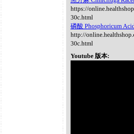
黑升麻 Cimicifuga Rac
https://online.healthsho
30c.html
磷酸 Phosphoricum Ac
http://online.healthsho
30c.html
Youtube 版本: